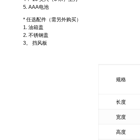
5. AAA电池
* 任选配件（需另外购买）
1. 油箱盖
2. 不锈钢盖
3。 挡风板
规格
长度
宽度
高度