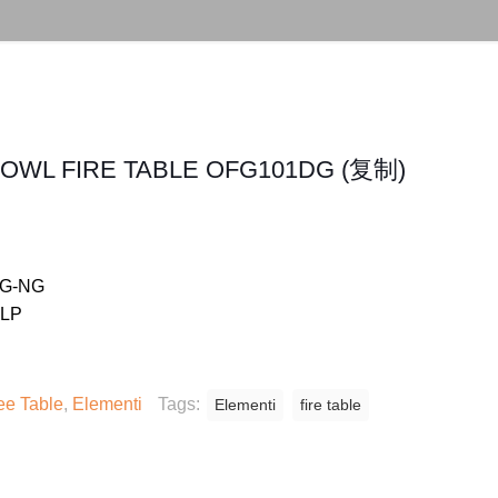
OWL FIRE TABLE OFG101DG (复制)
G-NG
LP
ee Table
,
Elementi
Tags:
Elementi
fire table