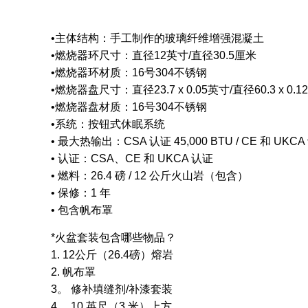
•主体结构：手工制作的玻璃纤维增​​强混凝土
•燃烧器环尺寸：直径12英寸/直径30.5厘米
•燃烧器环材质：16号304不锈钢
•燃烧器盘尺寸：直径23.7 x 0.05英寸/直径60.3 x 0.
•燃烧器盘材质：16号304不锈钢
•系统：按钮式休眠系统
• 最大热输出：CSA 认证 45,000 BTU / CE 和 UKCA
• 认证：CSA、CE 和 UKCA 认证
• 燃料：26.4 磅 / 12 公斤火山岩（包含）
• 保修：1 年
• 包含帆布罩
*火盆套装包含哪些物品？
1. 12公斤（26.4磅）熔岩
2. 帆布罩
3。 修补填缝剂/补漆套装
4． 10 英尺（3 米）上方